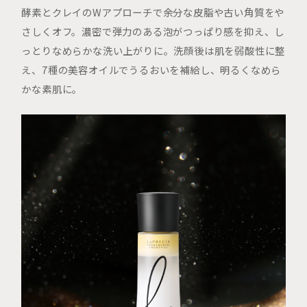
酵素とクレイのWアプローチで余分な皮脂や古い角質をや
さしくオフ。濃密で弾力のある泡がつっぱり感を抑え、し
っとりなめらかな洗い上がりに。洗顔後は肌を弱酸性に整
え、7種の美容オイルでうるおいを補給し、明るくなめら
かな素肌に。