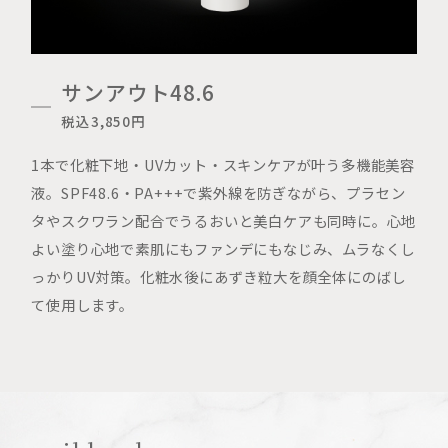
サンアウト48.6
税込3,850円
1本で化粧下地・UVカット・スキンケアが叶う多機能美容
液。SPF48.6・PA+++で紫外線を防ぎながら、プラセン
タやスクワラン配合でうるおいと美白ケアも同時に。心地
よい塗り心地で素肌にもファンデにもなじみ、ムラなくし
っかりUV対策。化粧水後にあずき粒大を顔全体にのばし
て使用します。